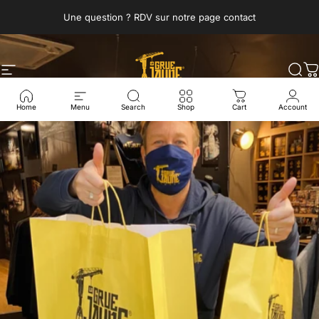
Skip to content
Une question ? RDV sur notre page contact
Site navigation
La Grue Jaune
Sea
C
Home
Menu
Search
Shop
Cart
Account