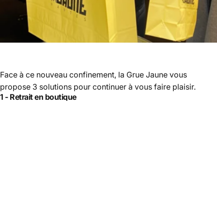
Face à ce nouveau confinement, la Grue Jaune vous
propose 3 solutions pour continuer à vous faire plaisir.
1 - Retrait en boutique
Commandez en ligne vos articles sur www.lagruejaune.com
et retirez-les à notre guichet extérieur de la boutique 9 rue
Contrescarpe à Nantes. Retrait
du mardi au samedi de 14h à
18h
.
2 - Livraison à domicile gratuite à Nantes et Nantes
métropole
Commandez en ligne vos articles La Grue Jaune et faites
vous livrer gratuitement à domicile du
lundi au vendredi de
9h30 à 12h30
.