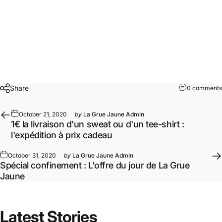
*livraison en point relais pour les bouteilles d’alcool à
partir de 3€
(Rhum arrangé, muscadet, Le Jaune de la
Grue).
Share
0 comments
October 21, 2020
by
La Grue Jaune Admin
1€ la livraison d'un sweat ou d'un tee-shirt :
l'expédition à prix cadeau
October 31, 2020
by
La Grue Jaune Admin
Spécial confinement : L'offre du jour de La Grue
Jaune
Latest
Stories