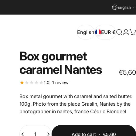
English
English
EUR €
Search
Logi
C
English
EUR €
Box
gourmet
caramel
Nantes
€5,60
1 total reviews
1.0
1 review
Box metal gourmet with caramel and salted butter.
100g. Photo from the place Graslin, Nantes by the
photographer in nantes, france Cédric Blondeel
Quantity
Add to cart
-
€5,60