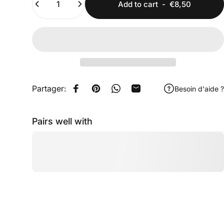
Add to cart
-
€8,50
Partager:
Besoin d'aide ?
Share on Facebook
Pin on Pinterest
Share on WhatsApp
Share by Email
Pairs well with