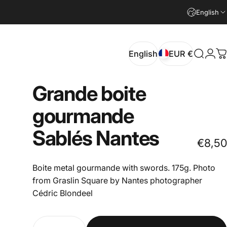
English
English
EUR €
Search
Logi
C
English
EUR €
Grande
boite
gourmande
Sablés
Nantes
€8,50
Boite metal gourmande with swords. 175g. Photo
from Graslin Square by Nantes photographer
Cédric Blondeel
Quantity