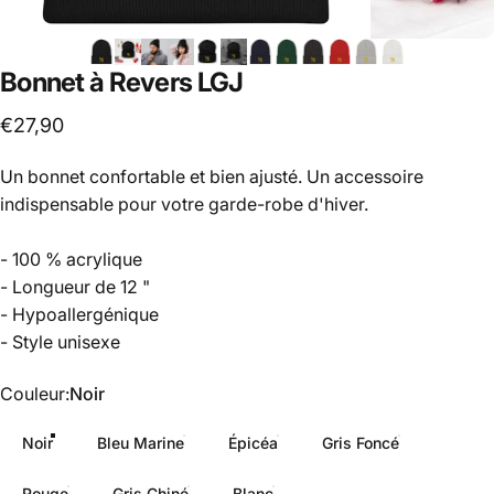
Bonnet
à
Revers
LGJ
€27,90
Un bonnet confortable et bien ajusté. Un accessoire
indispensable pour votre garde-robe d'hiver.
- 100 % acrylique
- Longueur de 12 "
- Hypoallergénique
- Style unisexe
Couleur
Couleur:
Noir
Noir
Bleu Marine
Épicéa
Gris Foncé
Rouge
Gris Chiné
Blanc