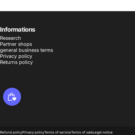
Informations
Research
Partner shops
general business terms
Privacy policy
Returns policy
© 2026 La Grue Jaune .
Powered by Shopify
Refund policy
Privacy policy
Terms of service
Terms of sale
Legal notice