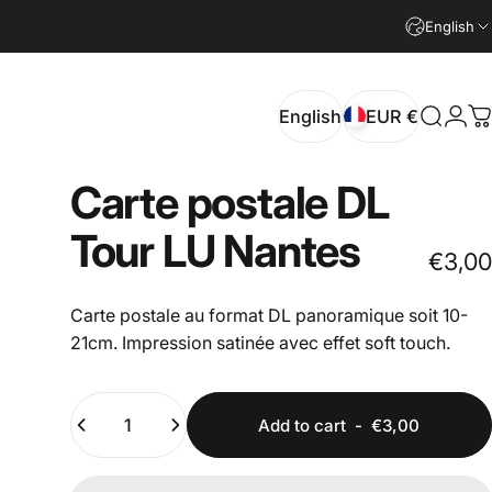
English
English
EUR €
Search
Logi
C
English
EUR €
Carte
postale
DL
Tour
LU
Nantes
€3,00
Carte postale au format DL panoramique soit 10-
21cm. Impression satinée avec effet soft touch.
Quantity
Add to cart
-
€3,00