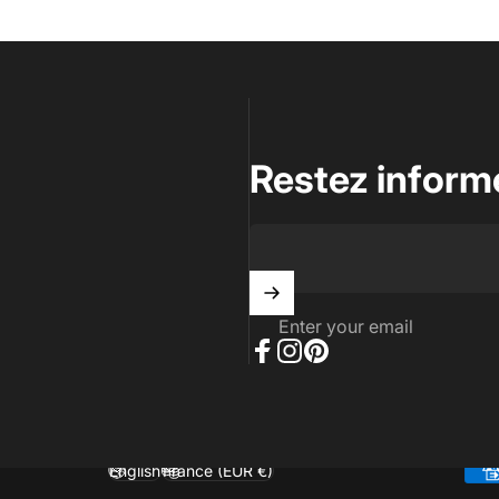
Restez inform
Enter your email
Facebook
Instagram
Pinterest
English
France (EUR €)
Language
Country/region