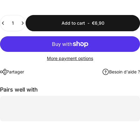
Quantity
Add to cart
-
€6,90
More payment options
Partager
Besoin d'aide ?
Pairs well with