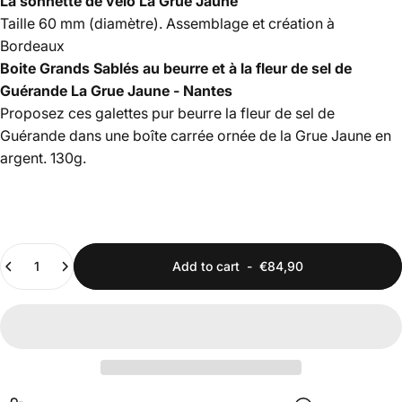
La sonnette de vélo La Grue Jaune
Taille 60 mm (diamètre). Assemblage et création à
Bordeaux
Boite Grands Sablés au beurre et à la fleur de sel de
Guérande La Grue Jaune - Nantes
Proposez ces galettes pur beurre la fleur de sel de
Guérande dans une boîte carrée ornée de la Grue Jaune en
argent. 130g.
Quantity
Add to cart
-
€84,90