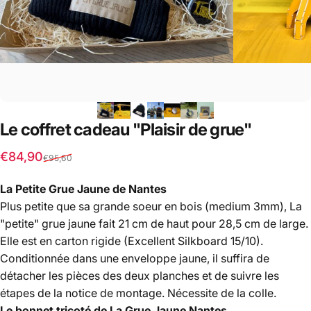
Le
coffret
cadeau
"Plaisir
de
grue"
Sale price
Regular price
€84,90
€95,60
La Petite Grue Jaune de Nantes
Plus petite que sa grande soeur en bois (medium 3mm), La
"petite" grue jaune fait 21 cm de haut pour 28,5 cm de large.
Elle est en carton rigide (Excellent Silkboard 15/10).
Conditionnée dans une enveloppe jaune, il suffira de
détacher les pièces des deux planches et de suivre les
étapes de la notice de montage. Nécessite de la colle.
Le bonnet tricoté de La Grue Jaune Nantes