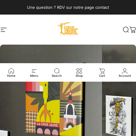
Skip to content
Une question ? RDV sur notre page contact
Site navigation
La Grue Jaune
Sea
C
Home
Menu
Search
Shop
Cart
Account