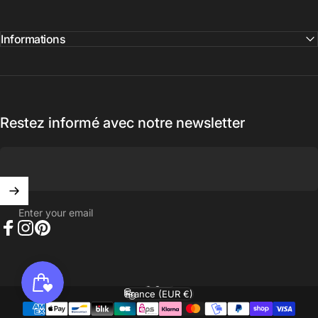
Informations
Restez informé avec notre newsletter
Enter your email
Facebook
Instagram
Pinterest
English
Language
France (EUR €)
Country/region