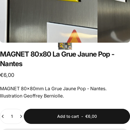
MAGNET
80x80
La
Grue
Jaune
Pop
-
Nantes
€6,00
MAGNET 80x80mm La Grue Jaune Pop - Nantes.
Illustration Geoffrey Berniolle.
Quantity
Add to cart
-
€6,00