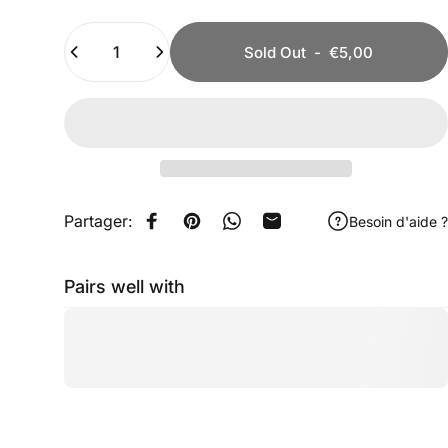
Quantity
Sold Out
-
€5,00
Partager:
Besoin d'aide ?
Share on Facebook
Pin on Pinterest
Share on WhatsApp
Share by Email
Pairs well with