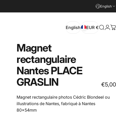
English
English
EUR €
Search
Logi
C
English
EUR €
Magnet
rectangulaire
Nantes
PLACE
GRASLIN
€5,00
Magnet rectangulaire photos Cédric Blondeel ou
illustrations de Nantes, fabriqué à Nantes
80x54mm