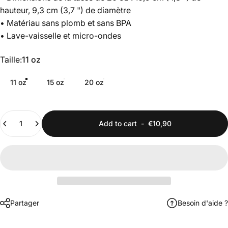
hauteur, 9,3 cm (3,7 ") de diamètre
• Matériau sans plomb et sans BPA
• Lave-vaisselle et micro-ondes
Taille
Taille:
11 oz
11 oz
15 oz
20 oz
Quantity
Add to cart
-
€10,90
Partager
Besoin d'aide ?