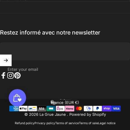
Restez informé avec notre newsletter
Enter your email
Facebook
Instagram
Pinterest
English
Language
France (EUR €)
Country/region
© 2026 La Grue Jaune .
Powered by Shopify
Refund policy
Privacy policy
Terms of service
Terms of sale
Legal notice