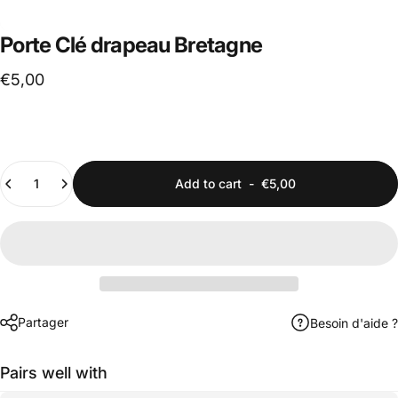
Porte
Clé
drapeau
Bretagne
€5,00
Porte-clés métal rectangle 40x25mm
Quantity
Add to cart
-
€5,00
Partager
Besoin d'aide ?
Pairs well with