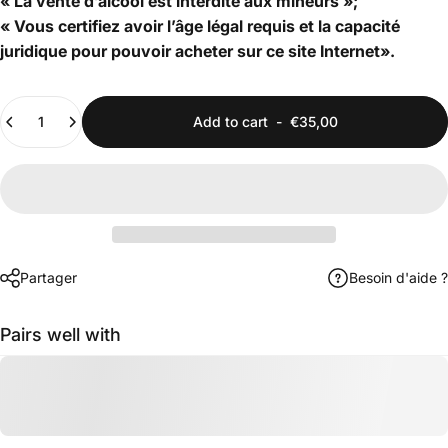
« La vente d’alcool est interdite aux mineurs »;
« Vous certifiez avoir l’âge légal requis et la capacité
juridique pour pouvoir acheter sur ce site Internet».
Quantity
Add to cart
-
€35,00
Partager
Besoin d'aide ?
Pairs well with