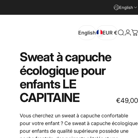
English
English
EUR €
Search
Logi
C
English
EUR €
Sweat
à
capuche
écologique
pour
enfants
LE
CAPITAINE
€49,00
Vous cherchez un sweat à capuche confortable
pour votre enfant ? Ce sweat à capuche écologique
pour enfants de qualité supérieure possède une