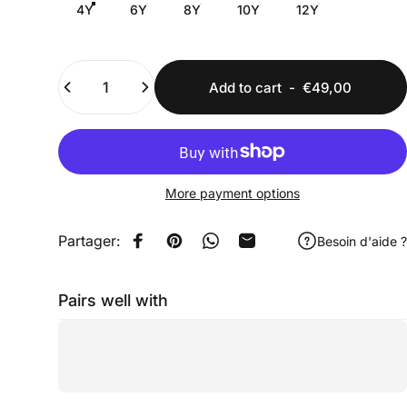
4Y
6Y
8Y
10Y
12Y
Quantity
Add to cart
-
€49,00
More payment options
Partager:
Besoin d'aide ?
Share on Facebook
Pin on Pinterest
Share on WhatsApp
Share by Email
Pairs well with