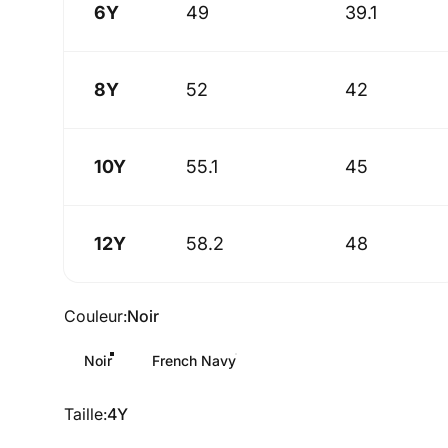
6Y
49
39.1
8Y
52
42
10Y
55.1
45
12Y
58.2
48
Couleur
Couleur:
Noir
Noir
French Navy
Taille
Taille:
4Y