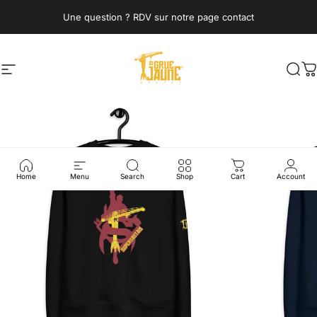
Skip to content
Une question ? RDV sur notre page contact
Site navigation
La Grue Jaune
Sea
C
Home
Menu
Search
Shop
Cart
Account