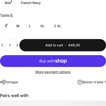
Noir
French Navy
Taille
Taille:
S
S
M
L
XL
2 XL
Quantity
Add to cart
-
€49,00
More payment options
Partager
Besoin d'aide ?
Pairs well with