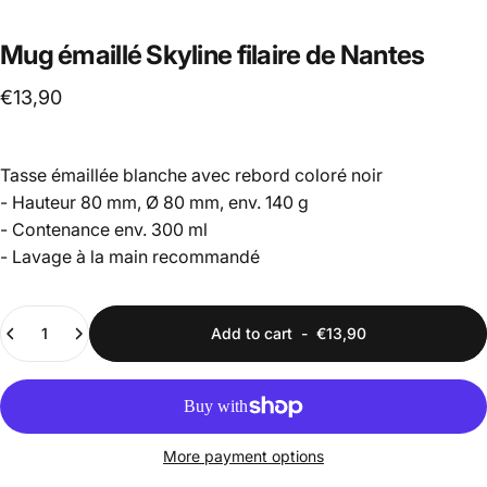
Mug
émaillé
Skyline
filaire
de
Nantes
€13,90
Tasse émaillée blanche avec rebord coloré noir
- Hauteur 80 mm, Ø 80 mm, env. 140 g
- Contenance env. 300 ml
- Lavage à la main recommandé
Quantity
Add to cart
-
€13,90
More payment options