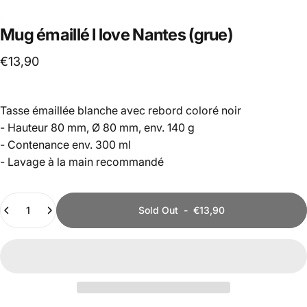
Mug
émaillé
I
love
Nantes
(grue)
€13,90
Tasse émaillée blanche avec rebord coloré noir
- Hauteur 80 mm, Ø 80 mm, env. 140 g
- Contenance env. 300 ml
- Lavage à la main recommandé
Quantity
Sold Out
-
€13,90